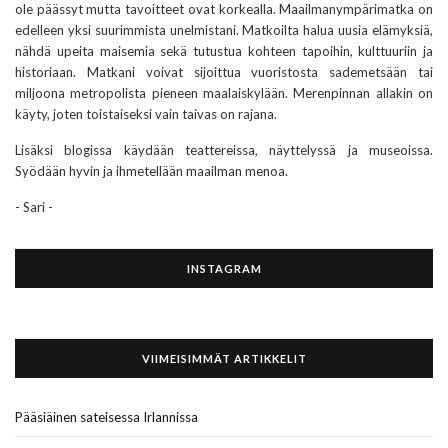
ole päässyt mutta tavoitteet ovat korkealla. Maailmanympärimatka on
edelleen yksi suurimmista unelmistani. Matkoilta halua uusia elämyksiä,
nähdä upeita maisemia sekä tutustua kohteen tapoihin, kulttuuriin ja
historiaan. Matkani voivat sijoittua vuoristosta sademetsään tai
miljoona metropolista pieneen maalaiskylään. Merenpinnan allakin on
käyty, joten toistaiseksi vain taivas on rajana.
Lisäksi blogissa käydään teattereissa, näyttelyssä ja museoissa.
Syödään hyvin ja ihmetellään maailman menoa.
- Sari -
INSTAGRAM
VIIMEISIMMÄT ARTIKKELIT
Pääsiäinen sateisessa Irlannissa