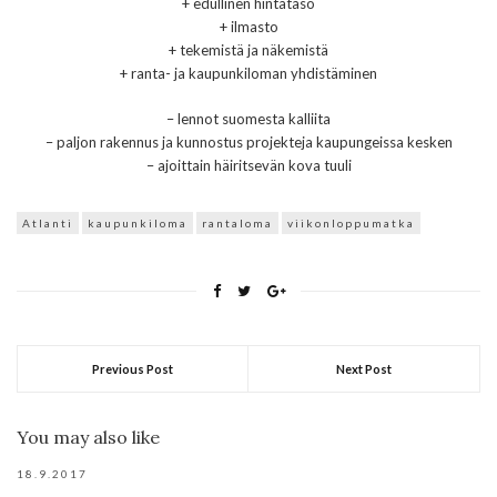
+ edullinen hintataso
+ ilmasto
+ tekemistä ja näkemistä
+ ranta- ja kaupunkiloman yhdistäminen
– lennot suomesta kalliita
– paljon rakennus ja kunnostus projekteja kaupungeissa kesken
– ajoittain häiritsevän kova tuuli
Atlanti
kaupunkiloma
rantaloma
viikonloppumatka
Previous Post
Next Post
You may also like
18.9.2017