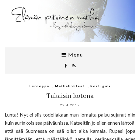
Menu
Eurooppa
,
Matkakohteet
,
Portugali
Takaisin kotona
22.4.2017
Lunta! Nyt ei siis todellakaan mun lomalta paluu sujunut niin
kuin aurinkoisissa päiväunissa. Katseltiin jo eilen ennen lähtöä,
että sää Suomessa on sää ollut aika kamala. Rupesi jopa
jännittämään, että päästäänkö aamulla kesärenkailla edes