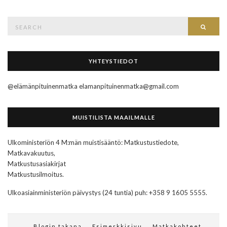
Search
Searc
for:
YHTEYSTIEDOT
@elämänpituinenmatka elamanpituinenmatka@gmail.com
MUISTILISTA MAAILMALLE
Ulkoministeriön 4 M:män muistisääntö: Matkustustiedote,
Matkavakuutus,
Matkustusasiakirjat
Matkustusilmoitus.
Ulkoasiainministeriön päivystys (24 tuntia) puh: +358 9 1605 5555.
Blogin takana
Esimerkkisivu
Matkakohteet