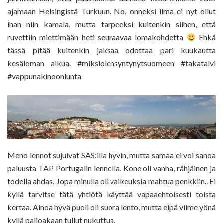
ajamaan Helsingistä Turkuun. No, onneksi ilma ei nyt ollut
ihan niin kamala, mutta tarpeeksi kuitenkin siihen, että
ruvettiin miettimään heti seuraavaa lomakohdetta
Ehkä
tässä pitää kuitenkin jaksaa odottaa pari kuukautta
kesäloman alkua. #miksiolensyntynytsuomeen #takatalvi
#vappunakinoonlunta
Meno lennot sujuivat SAS:illa hyvin, mutta samaa ei voi sanoa
paluusta TAP Portugalin lennolla. Kone oli vanha, rähjäinen ja
todella ahdas. Jopa minulla oli vaikeuksia mahtua penkkiin.. Ei
kyllä tarvitse tätä yhtiötä käyttää vapaaehtoisesti toista
kertaa. Ainoa hyvä puoli oli suora lento, mutta eipä viime yönä
kyllä paljoakaan tullut nukuttua.