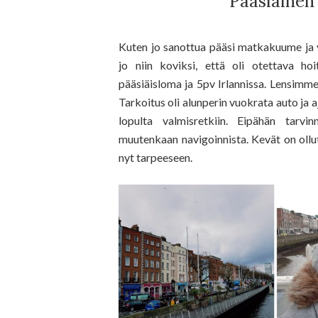
Pääsiäinen 
Kuten jo sanottua pääsi matkakuume ja v
jo niin koviksi, että oli otettava ho
pääsiäisloma ja 5pv Irlannissa. Lensimme 
Tarkoitus oli alunperin vuokrata auto ja 
lopulta valmisretkiin. Eipähän tarvi
muutenkaan navigoinnista. Kevät on ollut 
nyt tarpeeseen.