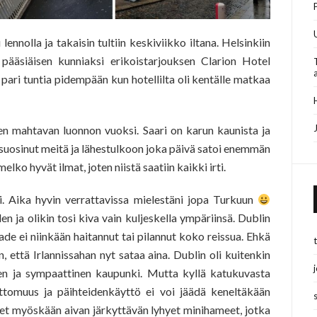
ennolla ja takaisin tultiin keskiviikko iltana. Helsinkiin
n pääsiäisen kunniaksi erikoistarjouksen Clarion Hotel
 pari tuntia pidempään kun hotellilta oli kentälle matkaa
sen mahtavan luonnon vuoksi. Saari on karun kaunista ja
in suosinut meitä ja lähestulkoon joka päivä satoi enemmän
lko hyvät ilmat, joten niistä saatiin kaikki irti.
ki. Aika hyvin verrattavissa mielestäni jopa Turkuun
n ja olikin tosi kiva vain kuljeskella ympäriinsä. Dublin
ade ei niinkään haitannut tai pilannut koko reissua. Ehkä
, että Irlannissahan nyt sataa aina. Dublin oli kuitenkin
en ja sympaattinen kaupunki. Mutta kyllä katukuvasta
tomuus ja päihteidenkäyttö ei voi jäädä keneltäkään
 myöskään aivan järkyttävän lyhyet minihameet, jotka