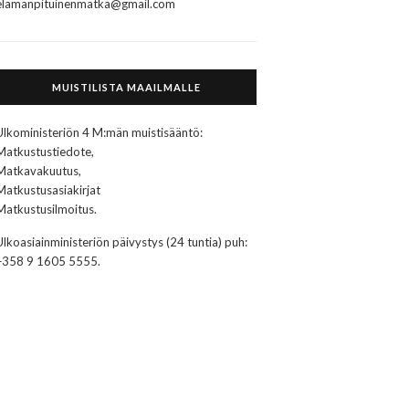
elamanpituinenmatka@gmail.com
MUISTILISTA MAAILMALLE
Ulkoministeriön 4 M:män muistisääntö:
Matkustustiedote,
Matkavakuutus,
Matkustusasiakirjat
Matkustusilmoitus.
Ulkoasiainministeriön päivystys (24 tuntia) puh:
+358 9 1605 5555.