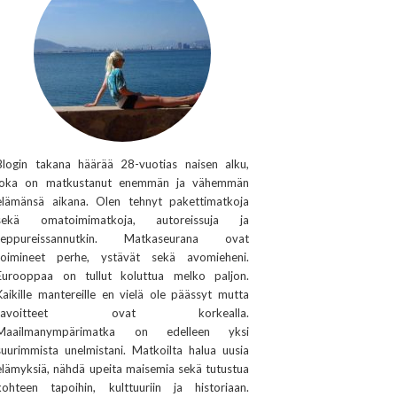
Blogin takana häärää 28-vuotias naisen alku,
joka on matkustanut enemmän ja vähemmän
elämänsä aikana. Olen tehnyt pakettimatkoja
sekä omatoimimatkoja, autoreissuja ja
reppureissannutkin. Matkaseurana ovat
toimineet perhe, ystävät sekä avomieheni.
Eurooppaa on tullut koluttua melko paljon.
Kaikille mantereille en vielä ole päässyt mutta
tavoitteet ovat korkealla.
Maailmanympärimatka on edelleen yksi
suurimmista unelmistani. Matkoilta halua uusia
elämyksiä, nähdä upeita maisemia sekä tutustua
kohteen tapoihin, kulttuuriin ja historiaan.