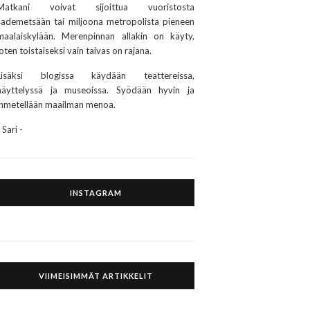
Matkani voivat sijoittua vuoristosta
sademetsään tai miljoona metropolista pieneen
maalaiskylään. Merenpinnan allakin on käyty,
joten toistaiseksi vain taivas on rajana.
Lisäksi blogissa käydään teattereissa,
näyttelyssä ja museoissa. Syödään hyvin ja
ihmetellään maailman menoa.
- Sari -
INSTAGRAM
VIIMEISIMMÄT ARTIKKELIT