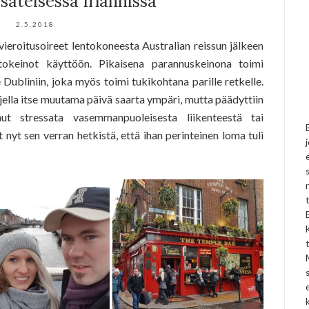
sateisessa Irlannissa
2.5.2018
ieroitusoireet lentokoneesta Australian reissun jälkeen
itokeinot käyttöön. Pikaisena parannuskeinona toimi
Dubliniin, joka myös toimi tukikohtana parille retkelle.
ajella itse muutama päivä saarta ympäri, mutta päädyttiin
nnut stressata vasemmanpuoleisesta liikenteestä tai
nyt sen verran hetkistä, että ihan perinteinen loma tuli