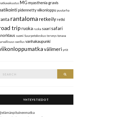
MG
myasthenia gravis
matkavakuutus
patikointi
pidennetty viikonloppu
puutarha
rantaloma
retkeily
ranta
retki
road trip
ruoka
safari
saari
ruska
snorklaus
suomi
Suurpetokeskus
terveys
tonava
vanhakaupunki
turvallisuus
vaellus
viikonloppumatka
välimeri
yrtit
Search
Search
or:
YHTEYSTIEDOT
@elämänpituinenmatka