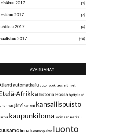
heinäkuu 2017
(1)
kesäkuu 2017
(7)
huhtikuu 2017
(6)
maaliskuu 2017
(18)
AVAINSANAT
Atlanti
automatkailu
autonvuokraus
eläimet
Etelä-Afrikka
historia
Hossa
hyötykasvi
kansallispuisto
järvi
juhannus
kanjoni
kaupunkiloma
karhu
kotimaan matkailu
luonto
kuusamo
linna
luonnonpuisto