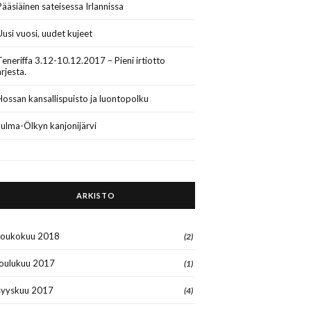
Pääsiäinen sateisessa Irlannissa
Uusi vuosi, uudet kujeet
Teneriffa 3.12-10.12.2017 – Pieni irtiotto
arjesta.
Hossan kansallispuisto ja luontopolku
Julma-Ölkyn kanjonijärvi
ARKISTO
toukokuu 2018
(2)
joulukuu 2017
(1)
syyskuu 2017
(4)