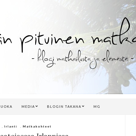
RUOKA
MEDIA
BLOGIN TAKANA
MG
,
Irlanti
,
Matkakohteet