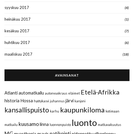
syyskuu 2017
(4)
heinäkuu 2017
(1)
kesäkuu 2017
(7)
huhtikuu 2017
(6)
maaliskuu 2017
(18)
AVAINSANAT
Etelä-Afrikka
Atlanti
automatkailu
autonvuokraus
eläimet
historia
Hossa
järvi
hyötykasvi
juhannus
kanjoni
kaupunkiloma
kansallispuisto
karhu
kotimaan
luonto
kuusamo
linna
matkailu
luonnonpuisto
matkavakuutus
MG
patikointi
myasthenia gravis
pidennetty viikonloppu