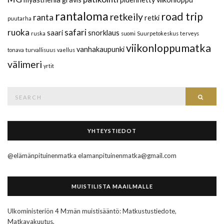
rantaloma
road trip
retkeily
ranta
retki
puutarha
ruoka
safari
saari
snorklaus
ruska
suomi
Suurpetokeskus
terveys
viikonloppumatka
vanhakaupunki
tonava
turvallisuus
vaellus
välimeri
yrtit
Search
Searc
for:
YHTEYSTIEDOT
@elämänpituinenmatka elamanpituinenmatka@gmail.com
MUISTILISTA MAAILMALLE
Ulkoministeriön 4 M:män muistisääntö: Matkustustiedote,
Matkavakuutus,