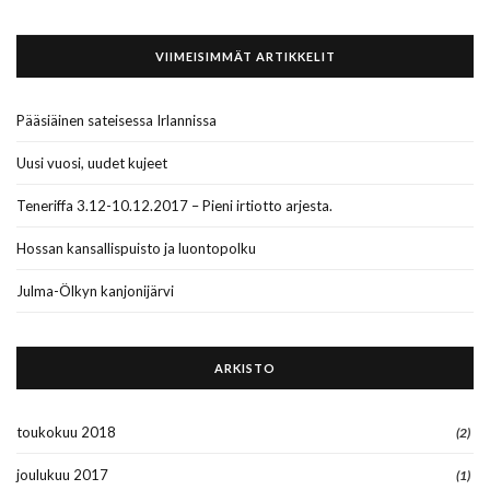
VIIMEISIMMÄT ARTIKKELIT
Pääsiäinen sateisessa Irlannissa
Uusi vuosi, uudet kujeet
Teneriffa 3.12-10.12.2017 – Pieni irtiotto arjesta.
Hossan kansallispuisto ja luontopolku
Julma-Ölkyn kanjonijärvi
ARKISTO
toukokuu 2018
(2)
joulukuu 2017
(1)