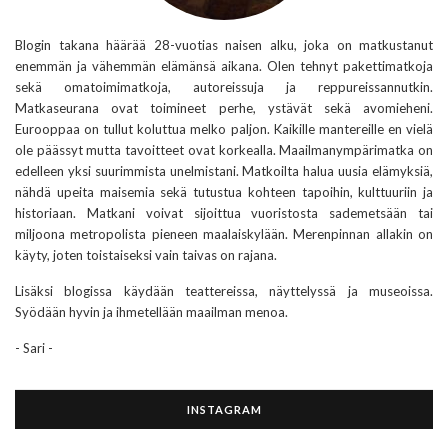
Blogin takana häärää 28-vuotias naisen alku, joka on matkustanut
enemmän ja vähemmän elämänsä aikana. Olen tehnyt pakettimatkoja
sekä omatoimimatkoja, autoreissuja ja reppureissannutkin.
Matkaseurana ovat toimineet perhe, ystävät sekä avomieheni.
Eurooppaa on tullut koluttua melko paljon. Kaikille mantereille en vielä
ole päässyt mutta tavoitteet ovat korkealla. Maailmanympärimatka on
edelleen yksi suurimmista unelmistani. Matkoilta halua uusia elämyksiä,
nähdä upeita maisemia sekä tutustua kohteen tapoihin, kulttuuriin ja
historiaan. Matkani voivat sijoittua vuoristosta sademetsään tai
miljoona metropolista pieneen maalaiskylään. Merenpinnan allakin on
käyty, joten toistaiseksi vain taivas on rajana.
Lisäksi blogissa käydään teattereissa, näyttelyssä ja museoissa.
Syödään hyvin ja ihmetellään maailman menoa.
- Sari -
INSTAGRAM