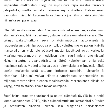
versio näistä. Lisäksi se on julkinen, sillä tahdon että muutkin voivat
inspiroitua matkoistani. Blogi on myös oiva tapa säästää tarinoita
jälkipolville, mutta samalla tietenkin myös itselleni. Palaan usein
vanhoihin muistoihin katsomalla valokuvia ja jos niihin on vielä tekstikin,
niin mikä sen parempaa.
Olen 28-vuotias naisen alku. Olen matkustanut enemmän ja vähemmän
elämäni aikana, lähinnä perheen, ystävien sekä avomieheni kanssa. Olen
tehnyt pakettimatkoja sekä omatoimimatkoja, autoreissuja ja
reppureissannutkin. Eurooppaa on tullut koluttua melko paljon. Kaikille
mantereille en vielä ole päässyt mutta tavoitteet ovat korkealla.
Maailmanympärimatka on edelleen yksi suurimmista unelmistani.
Haluan irtautua oravanpyörästä ja lähteä kokeilemaan omia sekä
maailman rajoja. Matkoilta halua uusia kokemuksia ja elämyksiä, nähdä
upeita maisemia sekä tutustua kohteen tapoihin, kulttuuriin ja
historiaan. Matkani voivat sijoittua vuoristosta sademetsään tai
miljoona metropolista pieneen maalaiskylään. Merenpinnan allakin on
käyty, joten toistaiseksi vain taivas on rajana.
Suuri haluni toteuttaa unelmani ja nautti elämästä täysillä joka hetki,
kumpuaa vuodesta 2010, jolloin elämäni mutkistui kertaheitolla. Pitkien
ja omituisten oireiden jälkeen sain diagnoosin harvinaisesta