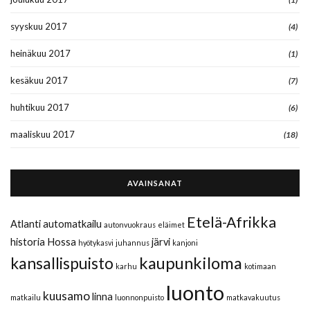
syyskuu 2017
(4)
heinäkuu 2017
(1)
kesäkuu 2017
(7)
huhtikuu 2017
(6)
maaliskuu 2017
(18)
AVAINSANAT
Etelä-Afrikka
Atlanti
automatkailu
autonvuokraus
eläimet
historia
Hossa
järvi
hyötykasvi
juhannus
kanjoni
kaupunkiloma
kansallispuisto
karhu
kotimaan
luonto
kuusamo
linna
matkailu
luonnonpuisto
matkavakuutus