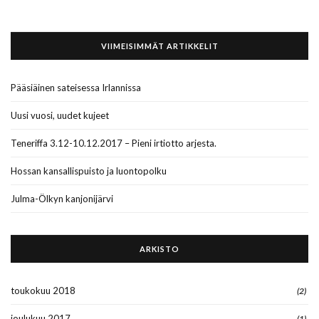
VIIMEISIMMÄT ARTIKKELIT
Pääsiäinen sateisessa Irlannissa
Uusi vuosi, uudet kujeet
Teneriffa 3.12-10.12.2017 – Pieni irtiotto arjesta.
Hossan kansallispuisto ja luontopolku
Julma-Ölkyn kanjonijärvi
ARKISTO
toukokuu 2018
(2)
joulukuu 2017
(1)