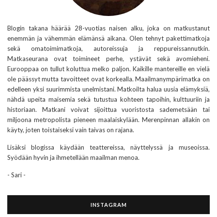
Blogin takana häärää 28-vuotias naisen alku, joka on matkustanut
enemmän ja vähemmän elämänsä aikana. Olen tehnyt pakettimatkoja
sekä omatoimimatkoja, autoreissuja ja reppureissannutkin.
Matkaseurana ovat toimineet perhe, ystävät sekä avomieheni.
Eurooppaa on tullut koluttua melko paljon. Kaikille mantereille en vielä
ole päässyt mutta tavoitteet ovat korkealla. Maailmanympärimatka on
edelleen yksi suurimmista unelmistani. Matkoilta halua uusia elämyksiä,
nähdä upeita maisemia sekä tutustua kohteen tapoihin, kulttuuriin ja
historiaan. Matkani voivat sijoittua vuoristosta sademetsään tai
miljoona metropolista pieneen maalaiskylään. Merenpinnan allakin on
käyty, joten toistaiseksi vain taivas on rajana.
Lisäksi blogissa käydään teattereissa, näyttelyssä ja museoissa.
Syödään hyvin ja ihmetellään maailman menoa.
- Sari -
INSTAGRAM