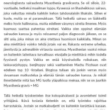
neurologisesta sairaudesta Myasthenia graviksesta. Se oli silloin, 22-
vuotiaalle, hetkeksi maailman loppu. Kyseessä on lihasheikkous sairaus,
joka vaikuttaa minulla kaikkiin kehon tahdonalaisiin lihaksiin. Siihen ei
kuole, mutta se ei parannukkaan. Tällä hetkellä sairaus on lääkkeillä
melko hyvin hallinnassa, mutta edelleen väsymys oireita ilmenee. Myös
kuumuus saattaa pahentaa oireitani. Vaikka olen oppinut elämään
sairauden kanssa ja myös reissannut paljon diagnoosin jälkeen, on se
silti asia, joka minun on aina otettava huomioon kaikkialla. Minun on
aina mietittävä voinko tehdä jotain vai en. Rakasta extreme urheilua,
jännitystä ja adrenaliinin virtausta suonissa. Myasthenian vuoksi minun
on kuitenkin laitettava turvallisuus etusijalle ja mietittävä mihin todella
fyysisesti pystyn. Vaikka en enää köysiradoilla roikukaan, niin
laskuvarjohyppy, benjihyppy sekä vaeltaminen Machu Picchuun ovat
edelleen top 10 -listallani. Blogissa tullaan siis jonkin verran myös
sivuamaan matkustelua ja elämää tämän sairauden kanssa. Ja mikäli
ihmettelette mitä tuo MG tuolla yläpalkissa meinaa, niin se on juurikin
Myasthenia gravis = MG
Tällä hetkellä työskentelen itse kokopäiväisesti ja avomieheni toimii
yrittäjänä. Ikävä tosiasia tietenkin on, että työnteko rajoittaa
harrastuksia. Jostain se matkabudjetti on kuitenkin kerättävä kasaan.