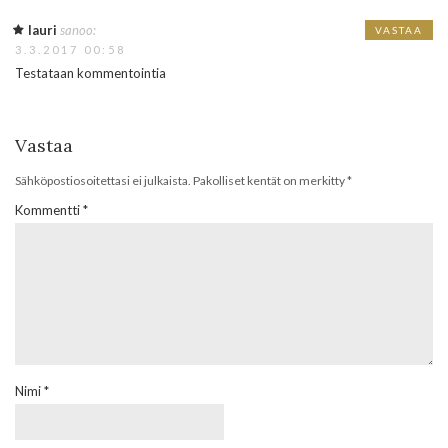
lauri
sanoo:
VASTAA
3.3.2017 00:58
Testataan kommentointia
Vastaa
Sähköpostiosoitettasi ei julkaista.
Pakolliset kentät on merkitty
*
Kommentti
*
Nimi
*