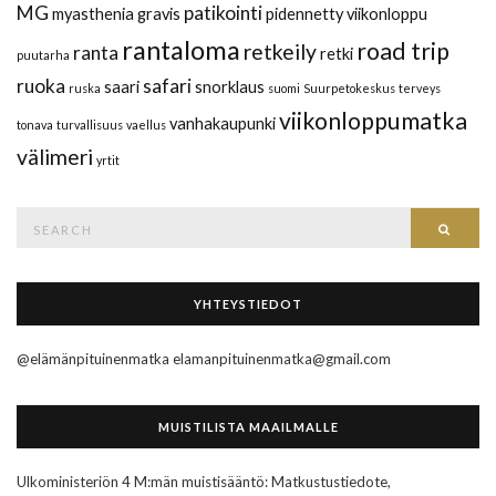
MG
patikointi
myasthenia gravis
pidennetty viikonloppu
rantaloma
road trip
retkeily
ranta
retki
puutarha
ruoka
safari
saari
snorklaus
ruska
suomi
Suurpetokeskus
terveys
viikonloppumatka
vanhakaupunki
tonava
turvallisuus
vaellus
välimeri
yrtit
Search
Searc
for:
YHTEYSTIEDOT
@elämänpituinenmatka elamanpituinenmatka@gmail.com
MUISTILISTA MAAILMALLE
Ulkoministeriön 4 M:män muistisääntö: Matkustustiedote,