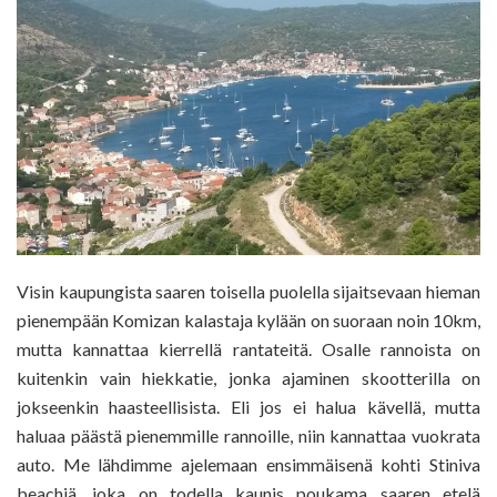
Visin kaupungista saaren toisella puolella sijaitsevaan hieman
pienempään Komizan kalastaja kylään on suoraan noin 10km,
mutta kannattaa kierrellä rantateitä. Osalle rannoista on
kuitenkin vain hiekkatie, jonka ajaminen skootterilla on
jokseenkin haasteellisista. Eli jos ei halua kävellä, mutta
haluaa päästä pienemmille rannoille, niin kannattaa vuokrata
auto. Me lähdimme ajelemaan ensimmäisenä kohti Stiniva
beachiä, joka on todella kaunis poukama saaren etelä