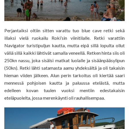
Perjantaiksi oltiin sitten varattu tuo blue cave retki sekä
illaksi vielä ruokailu Roki’sin viinitilalle. Retki varattiin
Navigator turistipuljun kautta, mutta eipä sillä lopulta ollut
väliä sillä kaikki lähtivät samalla veneellä. Retken hinta siis oli
250kn nassu, joka sisälsi matkat luolalle ja sisäänpääsylipun
(50kn). Retki lähti satamasta aamu yhdeksältä ja oli takaisin
hieman viiden jälkeen. Alun perin tarkoitus oli kiertää saari
mennessä pohjoisen kautta ja paluussa etelästä, mutta
edelleen kovan tuulen vuoksi mentiin edestakaisin
eteläpuolelta, jossa merenkäynti oli rauhallisempaa.