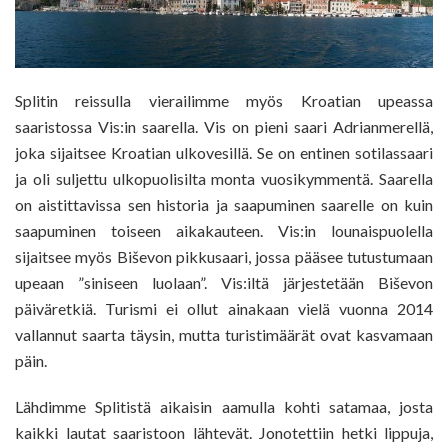
Splitin reissulla vierailimme myös Kroatian upeassa
saaristossa Vis:in saarella. Vis on pieni saari Adrianmerellä,
joka sijaitsee Kroatian ulkovesillä. Se on entinen sotilassaari
ja oli suljettu ulkopuolisilta monta vuosikymmentä. Saarella
on aistittavissa sen historia ja saapuminen saarelle on kuin
saapuminen toiseen aikakauteen. Vis:in lounaispuolella
sijaitsee myös Biševon pikkusaari, jossa pääsee tutustumaan
upeaan ”siniseen luolaan”. Vis:iltä järjestetään Biševon
päiväretkiä. Turismi ei ollut ainakaan vielä vuonna 2014
vallannut saarta täysin, mutta turistimäärät ovat kasvamaan
päin.
Lähdimme Splitistä aikaisin aamulla kohti satamaa, josta
kaikki lautat saaristoon lähtevät. Jonotettiin hetki lippuja,