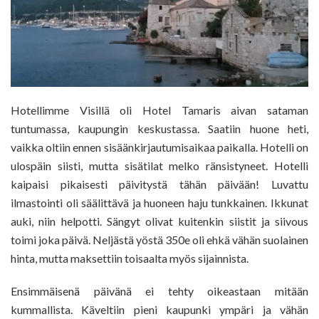
Hotellimme Visillä oli Hotel Tamaris aivan sataman
tuntumassa, kaupungin keskustassa. Saatiin huone heti,
vaikka oltiin ennen sisäänkirjautumisaikaa paikalla. Hotelli on
ulospäin siisti, mutta sisätilat melko ränsistyneet. Hotelli
kaipaisi pikaisesti päivitystä tähän päivään! Luvattu
ilmastointi oli säälittävä ja huoneen haju tunkkainen. Ikkunat
auki, niin helpotti. Sängyt olivat kuitenkin siistit ja siivous
toimi joka päivä. Neljästä yöstä 350e oli ehkä vähän suolainen
hinta, mutta maksettiin toisaalta myös sijainnista.
Ensimmäisenä päivänä ei tehty oikeastaan mitään
kummallista. Käveltiin pieni kaupunki ympäri ja vähän