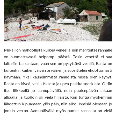
Mikäli on mahdollista kulkea veneellä, niin meriteitse rannalle
on huomattavasti helpompi päästä. Tosin venettä ei saa
laituriin tai rantaan, vaan sen on pysyttävä vesillä. Ranta on
kuitenkin kaiken vaivan arvoinen ja suosittelen ehdottomasti
käymään. Yksi kauneimmista rannoista missä olen käynyt.
Ranta on kiveä, vesi kirkasta ja upea paikka snorklata. Oltiin
itse liikkeellä jo aamupäivällä, noin puolenpäivän aikaan
alhaalla, ja tuolloin oli vielä hiljaista. Kun tuntia myöhemmin
lähdettiin kipuamaan ylös päin, niin alkoi ihmisiä olemaan jo
jonkin verran. Aamupäivällä myös puolet rannasta on vielä