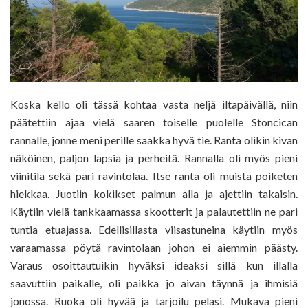
Koska kello oli tässä kohtaa vasta neljä iltapäivällä, niin
päätettiin ajaa vielä saaren toiselle puolelle Stoncican
rannalle, jonne meni perille saakka hyvä tie. Ranta olikin kivan
näköinen, paljon lapsia ja perheitä. Rannalla oli myös pieni
viinitila sekä pari ravintolaa. Itse ranta oli muista poiketen
hiekkaa. Juotiin kokikset palmun alla ja ajettiin takaisin.
Käytiin vielä tankkaamassa skootterit ja palautettiin ne pari
tuntia etuajassa. Edellisillasta viisastuneina käytiin myös
varaamassa pöytä ravintolaan johon ei aiemmin päästy.
Varaus osoittautuikin hyväksi ideaksi sillä kun illalla
saavuttiin paikalle, oli paikka jo aivan täynnä ja ihmisiä
jonossa. Ruoka oli hyvää ja tarjoilu pelasi. Mukava pieni