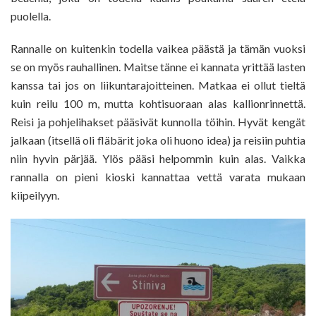
puolella.
Rannalle on kuitenkin todella vaikea päästä ja tämän vuoksi
se on myös rauhallinen. Maitse tänne ei kannata yrittää lasten
kanssa tai jos on liikuntarajoitteinen. Matkaa ei ollut tieltä
kuin reilu 100 m, mutta kohtisuoraan alas kallionrinnettä.
Reisi ja pohjelihakset pääsivät kunnolla töihin. Hyvät kengät
jalkaan (itsellä oli fläbärit joka oli huono idea) ja reisiin puhtia
niin hyvin pärjää. Ylös pääsi helpommin kuin alas. Vaikka
rannalla on pieni kioski kannattaa vettä varata mukaan
kiipeilyyn.