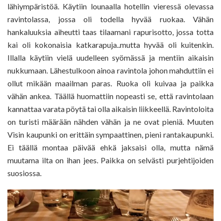
lähiympäristöä. Käytiin lounaalla hotellin vieressä olevassa
ravintolassa, jossa oli todella hyvää ruokaa. Vähän
hankaluuksia aiheutti taas tilaamani rapurisotto, jossa totta
kai oli kokonaisia katkarapuja..mutta hyvää oli kuitenkin.
Illalla käytiin vielä uudelleen syömässä ja mentiin aikaisin
nukkumaan. Lähestulkoon ainoa ravintola johon mahduttiin ei
ollut mikään maailman paras. Ruoka oli kuivaa ja paikka
vähän ankea. Täällä huomattiin nopeasti se, että ravintolaan
kannattaa varata pöytä tai olla aikaisin liikkeellä. Ravintoloita
on turisti määrään nähden vähän ja ne ovat pieniä. Muuten
Visin kaupunki on erittäin sympaattinen, pieni rantakaupunki.
Ei täällä montaa päivää ehkä jaksaisi olla, mutta nämä
muutama ilta on ihan jees. Paikka on selvästi purjehtijoiden
suosiossa.