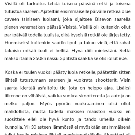
Visillä oli tarkoitus tehdä toisena päivänä retki ja toisena
tutustua saareen. Ajateltiin ensimmäiselle päivälle retkeä blue
caveen (siniseen luolaan), joka sijaitsee Bisevon saarella
pienen venematkan päässä Visistä. Visillä oli kuitenkin ollut
pari päivää todella tuulista, eikä kyseisiä retkiä ole järjestetty.
Huomiseksi kuitenkin saatiin liput ja takuu vielä, että rahat
takaisin mikäli tuuli ei hellitä. Hyvä diili mielestäni. Retki
maksoi täällä 250kn nassu, Splitistä saakka se olisi ollut 80e.
Koska ei tuulen vuoksi päästy luola retkelle, päätettiin sitten
lähteä tutustumaan saareen ja vuokrata skootterit. Visin
saarta kiertää asfaltoitu tie, jota on helppo ajaa. Lisäksi
liikenne on vähäistä, vaikka vuokra skoottereita ja autoja on
melko paljon. Myös pyörän vuokraaminen olisi ollut
mahdollista, mutta todella mäkisen maaston vuoksi en
suosittele ellei ole hyvä kunto ja tahdo urheilla oikein
kunnolla. Yli 30 asteen lämmössä ei myöskään ensimmäisenä
tullut itselle mieleen lähteä vuoristopyöräilylle. Skootteri oli